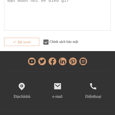
Chính sách bảo mật
Đệ trình
Địachỉnhà
e-mail
Điệnthoại